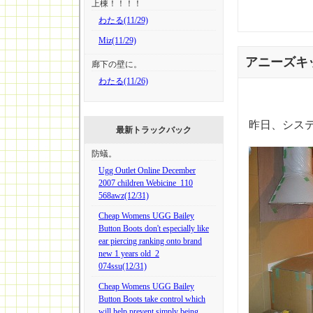
上棟！！！！
わたる(11/29)
Miz(11/29)
アニーズキ
廊下の壁に。
わたる(11/26)
昨日、シス
最新トラックバック
防蟻。
Ugg Outlet Online December
2007 children Webicine_110
568awz(12/31)
Cheap Womens UGG Bailey
Button Boots don't especially like
ear piercing ranking onto brand
new 1 years old_2
074ssu(12/31)
Cheap Womens UGG Bailey
Button Boots take control which
will help prevent simply being