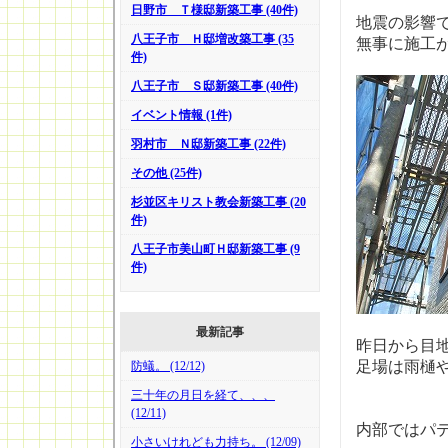
日野市 Ｔ様邸新築工事 (40件)
地震の影響
八王子市 Ｈ邸増改築工事 (35
無事に施工
件)
八王子市 Ｓ邸新築工事 (40件)
イベント情報 (1件)
羽村市 Ｎ邸新築工事 (22件)
その他 (25件)
杉並区キリスト教会新築工事 (20
件)
八王子市美山町Ｈ邸新築工事 (9
件)
最新記事
昨日から目
足場は雨樋
防蟻。 (12/12)
三十年の月日を経て、、、
(12/11)
内部ではパ
小さいけれども力持ち。 (12/09)