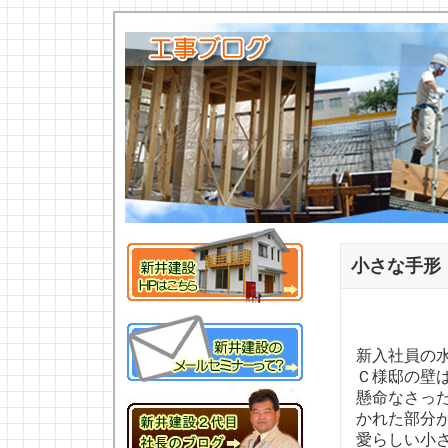
小さな手形
新入社員の
Ｃ様邸の壁
懸命なさっ
かれた部分
愛らしい小さ