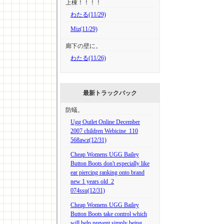
上棟！！！！
わたる(11/29)
Miz(11/29)
廊下の壁に。
わたる(11/26)
最新トラックバック
防蟻。
Ugg Outlet Online December
2007 children Webicine_110
568awz(12/31)
Cheap Womens UGG Bailey
Button Boots don't especially like
ear piercing ranking onto brand
new 1 years old_2
074ssu(12/31)
Cheap Womens UGG Bailey
Button Boots take control which
will help prevent simply being