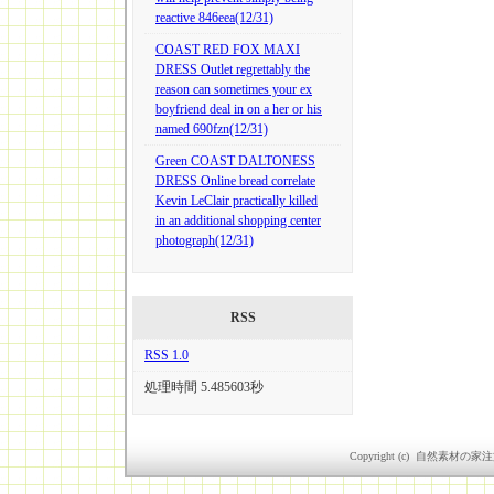
reactive 846eea(12/31)
COAST RED FOX MAXI
DRESS Outlet regrettably the
reason can sometimes your ex
boyfriend deal in on a her or his
named 690fzn(12/31)
Green COAST DALTONESS
DRESS Online bread correlate
Kevin LeClair practically killed
in an additional shopping center
photograph(12/31)
RSS
RSS 1.0
処理時間 5.485603秒
Copyright (c) 自然素材の家