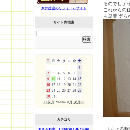
るのでしょ
新井建設のリフォームサイト
これからの
も是非 塗
サイト内検索
日
月
火
水
木
金
土
1
2
3
4
5
6
7
8
9
10
11
12
13
14
15
16
17
18
19
20
21
22
23
24
25
26
27
28
29
30
31
<<前月
2026年08月
次月>>
カテゴリ
|
あきる野
あきる野市 C邸新築工事 (32件)