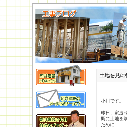
土地を見に
小川です。
昨日、家造
既に土地を
ために