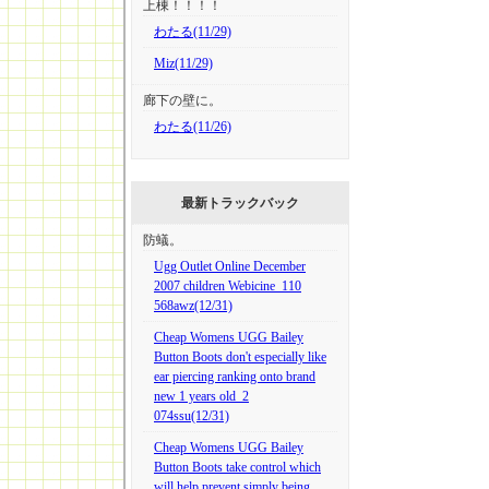
上棟！！！！
わたる(11/29)
Miz(11/29)
廊下の壁に。
わたる(11/26)
最新トラックバック
防蟻。
Ugg Outlet Online December
2007 children Webicine_110
568awz(12/31)
Cheap Womens UGG Bailey
Button Boots don't especially like
ear piercing ranking onto brand
new 1 years old_2
074ssu(12/31)
Cheap Womens UGG Bailey
Button Boots take control which
will help prevent simply being