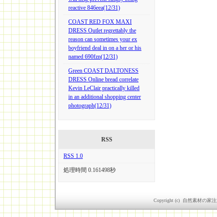
reactive 846eea(12/31)
COAST RED FOX MAXI
DRESS Outlet regrettably the
reason can sometimes your ex
boyfriend deal in on a her or his
named 690fzn(12/31)
Green COAST DALTONESS
DRESS Online bread correlate
Kevin LeClair practically killed
in an additional shopping center
photograph(12/31)
RSS
RSS 1.0
処理時間 0.161498秒
Copyright (c) 自然素材の家