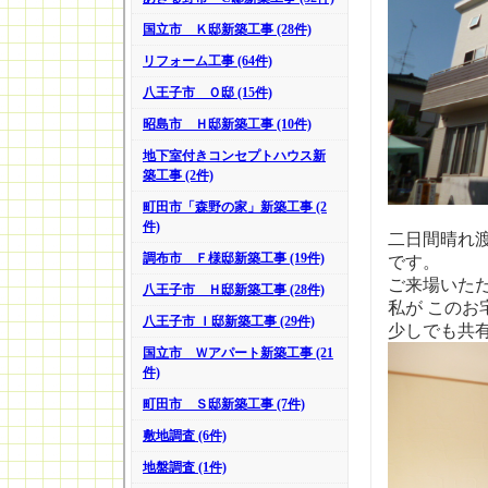
国立市 Ｋ邸新築工事 (28件)
リフォーム工事 (64件)
八王子市 Ｏ邸 (15件)
昭島市 Ｈ邸新築工事 (10件)
地下室付きコンセプトハウス新
築工事 (2件)
町田市「森野の家」新築工事 (2
件)
二日間晴れ
調布市 Ｆ様邸新築工事 (19件)
です。
ご来場いた
八王子市 Ｈ邸新築工事 (28件)
私が このお
八王子市 Ｉ邸新築工事 (29件)
少しでも共
国立市 Ｗアパート新築工事 (21
件)
町田市 Ｓ邸新築工事 (7件)
敷地調査 (6件)
地盤調査 (1件)