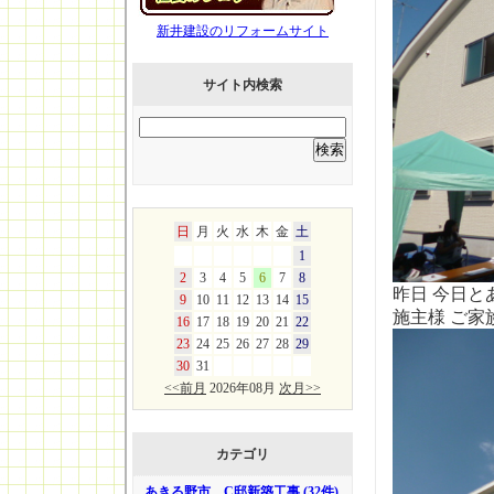
新井建設のリフォームサイト
サイト内検索
日
月
火
水
木
金
土
1
2
3
4
5
6
7
8
昨日 今日と
9
10
11
12
13
14
15
施主様 ご
16
17
18
19
20
21
22
23
24
25
26
27
28
29
30
31
<<前月
2026年08月
次月>>
カテゴリ
あきる野市 C邸新築工事 (32件)