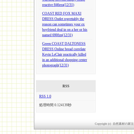
reactive 846eea(12/31)
COAST RED FOX MAXI
DRESS Outlet regrettably the
reason can sometimes your ex
boyfriend deal in on a her or his
named 690fzn(12/31)
Green COAST DALTONESS
DRESS Online bread correlate
Kevin LeClair practically killed
in an additional shopping center
photograph(12/31)
RSS
RSS 1.0
処理時間 0.124139秒
Copyright (c) 自然素材の家