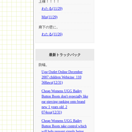
上棟！！！！
わたる(11/29)
Miz(11/29)
廊下の壁に。
わたる(11/26)
最新トラックバック
防蟻。
Ugg Outlet Online December
2007 children Webicine_110
568awz(12/31)
Cheap Womens UGG Bailey
Button Boots don't especially like
ear piercing ranking onto brand
new 1 years old_2
074ssu(12/31)
Cheap Womens UGG Bailey
Button Boots take control which
will help prevent simply being