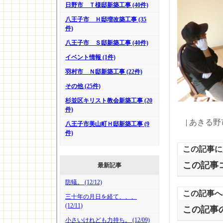
日野市 Ｔ様邸新築工事 (40件)
八王子市 Ｈ邸増改築工事 (35
件)
八王子市 Ｓ邸新築工事 (40件)
イベント情報 (1件)
羽村市 Ｎ邸新築工事 (22件)
その他 (25件)
杉並区キリスト教会新築工事 (20
件)
|
あきる野
八王子市美山町Ｈ邸新築工事 (9
件)
この記事に
この記事
最新記事
防蟻。 (12/12)
この記事へ
三十年の月日を経て、、、
(12/11)
この記事
小さいけれども力持ち。 (12/09)