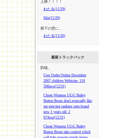
上棟！！！！
わたる(11/29)
Miz(11/29)
廊下の壁に。
わたる(11/26)
最新トラックバック
防蟻。
Ugg Outlet Online December
2007 children Webicine_110
568awz(12/31)
Cheap Womens UGG Bailey
Button Boots don't especially like
ear piercing ranking onto brand
new 1 years old_2
074ssu(12/31)
Cheap Womens UGG Bailey
Button Boots take control which
will help prevent simply being