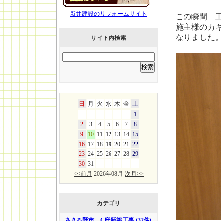
新井建設のリフォームサイト
この瞬間 
施主様のカ
なりました
サイト内検索
日
月
火
水
木
金
土
1
2
3
4
5
6
7
8
9
10
11
12
13
14
15
16
17
18
19
20
21
22
23
24
25
26
27
28
29
30
31
<<前月
2026年08月
次月>>
カテゴリ
あきる野市 C邸新築工事 (32件)