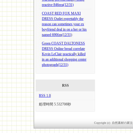
reactive 846eea(12/31)
COAST RED FOX MAXI
DRESS Outlet regrettably the
reason can sometimes your ex
boyfriend deal in on a her or his
named 690fzn(12/31)
Green COAST DALTONESS
DRESS Online bread correlate
Kevin LeClair practically killed
in an additional shopping center
photograph(12/31)
RSS
RSS 1.0
処理時間 5.532708秒
Copyright (c) 自然素材の家