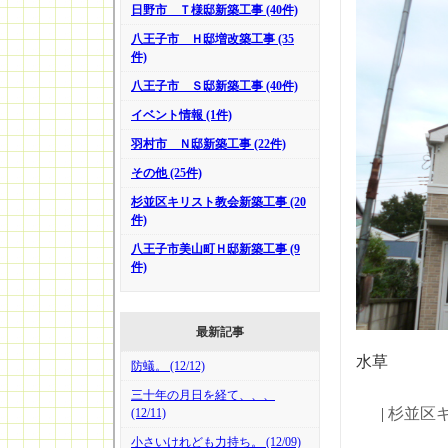
日野市 Ｔ様邸新築工事 (40件)
八王子市 Ｈ邸増改築工事 (35
件)
八王子市 Ｓ邸新築工事 (40件)
イベント情報 (1件)
羽村市 Ｎ邸新築工事 (22件)
その他 (25件)
杉並区キリスト教会新築工事 (20
件)
八王子市美山町Ｈ邸新築工事 (9
件)
最新記事
水草
防蟻。 (12/12)
三十年の月日を経て、、、
|
杉並区
(12/11)
小さいけれども力持ち。 (12/09)